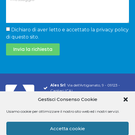
Dichiaro di aver letto e accettato la privacy policy
di questo sito.
Invia la richiesta
Ales Srl
: Via dell'Artigianato, 9 - 09123 -
Cagliari (CA)
Tel.
070 548 9106
Gestisci Consenso Cookie
Email:
info@software-ales.it
Usiamo cookie per ottimizzare il nostro sito web ed i nostri servizi.
Pec:
alesconcorsi@legalmail.it
P.Iva
02457970925
Accetta cookie