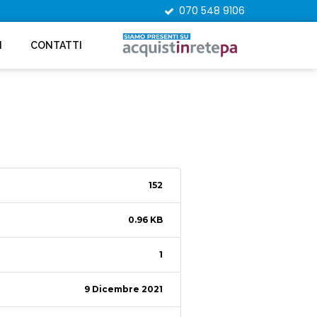
070 548 9106
I
CONTATTI
152
0.96 KB
1
9 Dicembre 2021