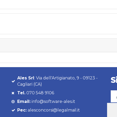
S
Ales Srl
: Via dell'Artigianato, 9 - 09123 -
Cagliari (CA)
Tel.
070 548 9106
Email:
info@software-ales.it
Pec:
alesconcorsi@legalmail.it