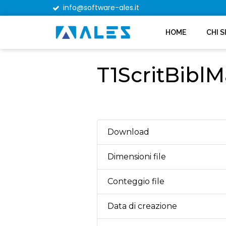
info@software-ales.it
HOME
CHI 
T1ScritBiblM
Download
Dimensioni file
Conteggio file
Data di creazione