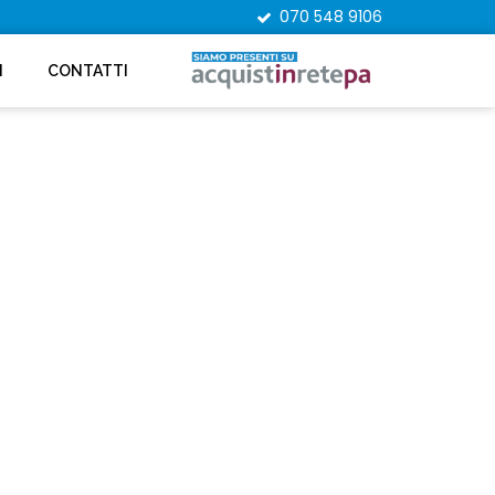
070 548 9106
I
CONTATTI