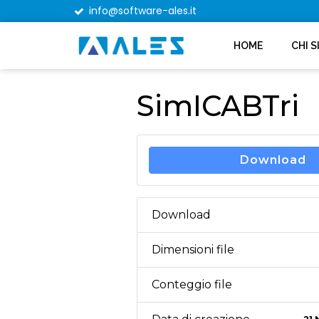
info@software-ales.it
HOME
CHI 
SimICABTri
Download
Download
Dimensioni file
Conteggio file