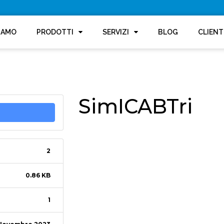
SIAMO
PRODOTTI
SERVIZI
BLOG
CLIENT
SimICABTri
2
0.86 KB
1