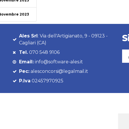
 Novembre 2023
 Novembre 2023
S
Ales Srl
: Via dell'Artigianato, 9 - 09123 -
Cagliari (CA)
Tel.
070 548 9106
Email:
info@software-ales.it
Pec:
alesconcorsi@legalmail.it
P.Iva
02457970925