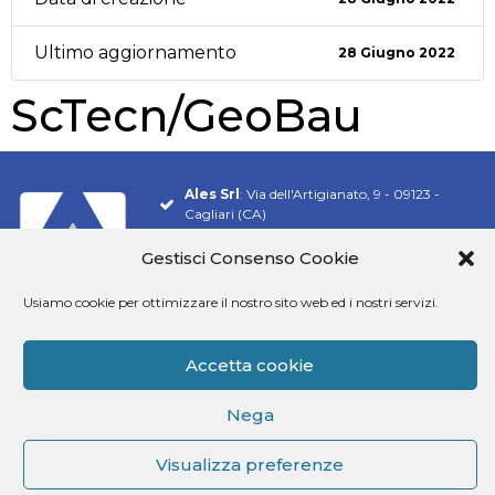
Ultimo aggiornamento
28 Giugno 2022
ScTecn/GeoBau
Ales Srl
: Via dell'Artigianato, 9 - 09123 -
Cagliari (CA)
Tel.
070 548 9106
Gestisci Consenso Cookie
Email:
info@software-ales.it
Usiamo cookie per ottimizzare il nostro sito web ed i nostri servizi.
Pec:
alesconcorsi@legalmail.it
P.Iva
02457970925
Accetta cookie
Siamo presenti su
Nega
Visualizza preferenze