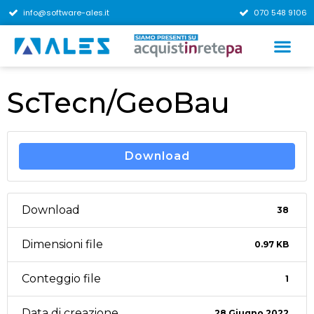
info@software-ales.it
070 548 9106
ScTecn/GeoBau
Download
Download
38
Dimensioni file
0.97 KB
Conteggio file
1
Data di creazione
28 Giugno 2022