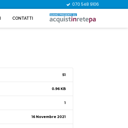
070 548 9106
I
CONTATTI
51
0.96 KB
1
16 Novembre 2021