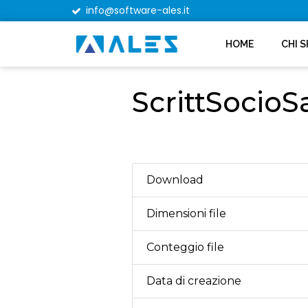
info@software-ales.it
HOME
CHI 
ScrittSocio
Download
Dimensioni file
Conteggio file
Data di creazione