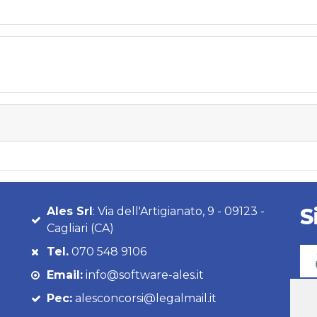
S
Ales Srl
: Via dell'Artigianato, 9 - 09123 -
Cagliari (CA)
Tel.
070 548 9106
Email:
info@software-ales.it
Pec:
alesconcorsi@legalmail.it