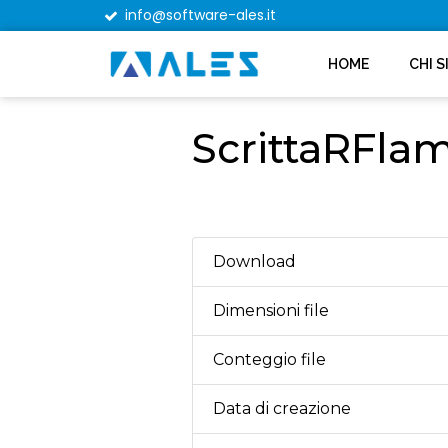
info@software-ales.it
HOME
CHI 
ScrittaRFla
Download
Dimensioni file
Conteggio file
Data di creazione