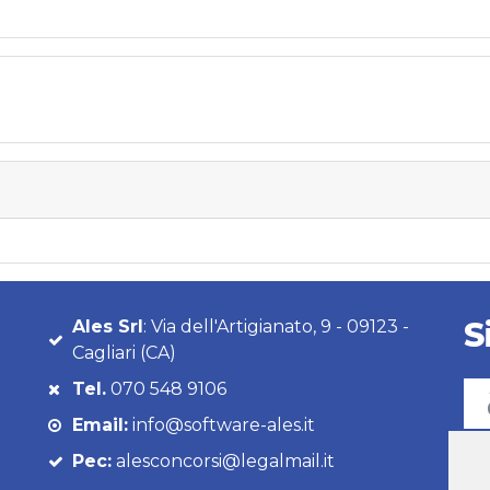
S
Ales Srl
: Via dell'Artigianato, 9 - 09123 -
Cagliari (CA)
Tel.
070 548 9106
Email:
info@software-ales.it
Pec:
alesconcorsi@legalmail.it