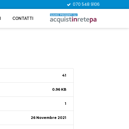
070 548 9106
I
CONTATTI
41
0.96 KB
1
26 Novembre 2021