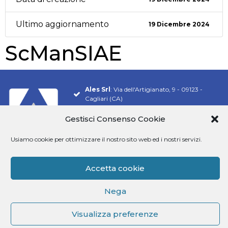
Ultimo aggiornamento
19 Dicembre 2024
ScManSIAE
Ales Srl
: Via dell'Artigianato, 9 - 09123 -
Cagliari (CA)
Tel.
070 548 9106
Gestisci Consenso Cookie
Email:
info@software-ales.it
Usiamo cookie per ottimizzare il nostro sito web ed i nostri servizi.
Pec:
alesconcorsi@legalmail.it
P.Iva
02457970925
Accetta cookie
Siamo presenti su
Nega
Visualizza preferenze