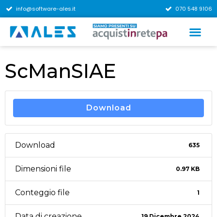
info@software-ales.it
070 548 9106
ScManSIAE
Download
Download
635
Dimensioni file
0.97 KB
Conteggio file
1
Data di creazione
19 Dicembre 2024