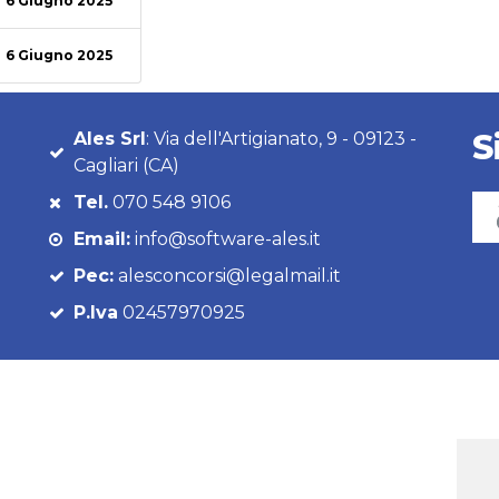
6 Giugno 2025
6 Giugno 2025
S
Ales Srl
: Via dell'Artigianato, 9 - 09123 -
Cagliari (CA)
Tel.
070 548 9106
Email:
info@software-ales.it
Pec:
alesconcorsi@legalmail.it
P.Iva
02457970925