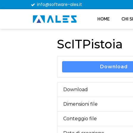
info@software-ales.it
HOME
CHI 
ScITPistoia
Download
Download
Dimensioni file
Conteggio file