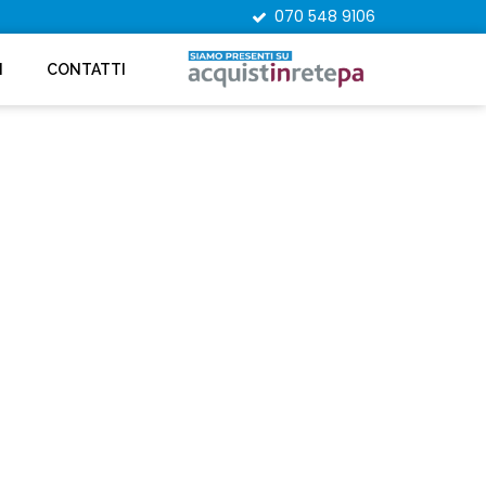
070 548 9106
I
CONTATTI