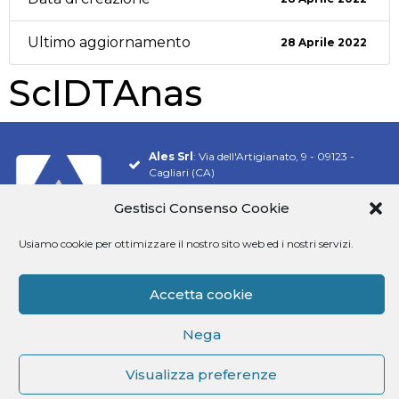
Ultimo aggiornamento
28 Aprile 2022
ScIDTAnas
Ales Srl
: Via dell'Artigianato, 9 - 09123 -
Cagliari (CA)
Tel.
070 548 9106
Gestisci Consenso Cookie
Email:
info@software-ales.it
Usiamo cookie per ottimizzare il nostro sito web ed i nostri servizi.
Pec:
alesconcorsi@legalmail.it
P.Iva
02457970925
Accetta cookie
Siamo presenti su
Nega
Visualizza preferenze