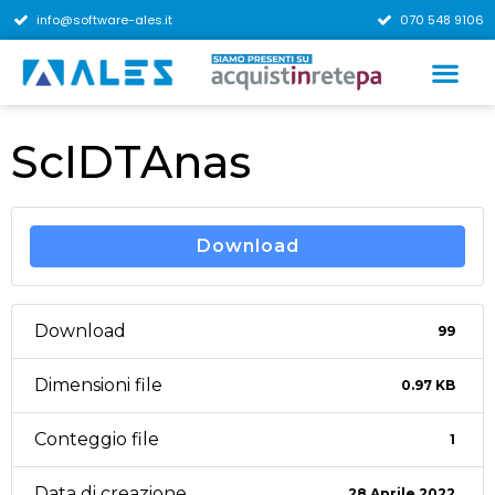
info@software-ales.it
070 548 9106
ScIDTAnas
Download
Download
99
Dimensioni file
0.97 KB
Conteggio file
1
Data di creazione
28 Aprile 2022