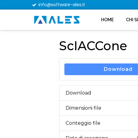
info@software-ales.it
HOME
CHI 
ScIACCone
Download
Download
Dimensioni file
Conteggio file