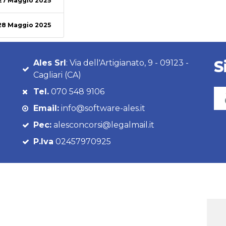
27 Maggio 2025
28 Maggio 2025
S
Ales Srl
: Via dell'Artigianato, 9 - 09123 -
Cagliari (CA)
Tel.
070 548 9106
Email:
info@software-ales.it
Pec:
alesconcorsi@legalmail.it
P.Iva
02457970925