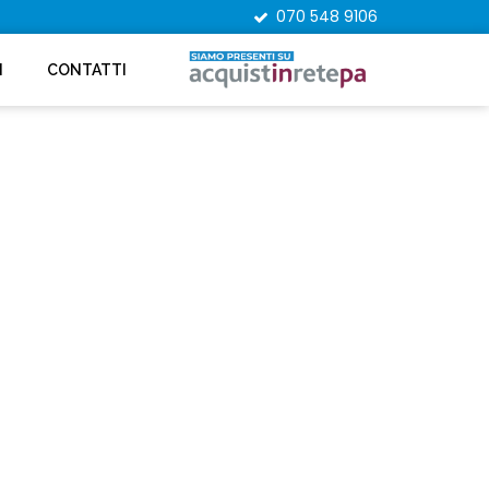
070 548 9106
I
CONTATTI