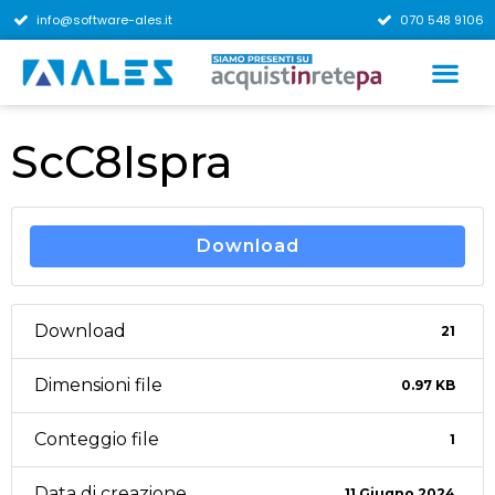
info@software-ales.it
070 548 9106
ScC8Ispra
Download
Download
21
Dimensioni file
0.97 KB
Conteggio file
1
Data di creazione
11 Giugno 2024