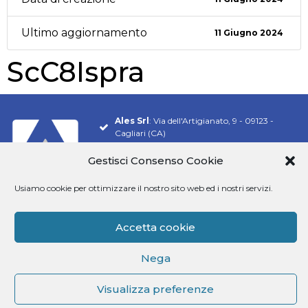
Ultimo aggiornamento
11 Giugno 2024
ScC8Ispra
Ales Srl
: Via dell'Artigianato, 9 - 09123 -
Cagliari (CA)
Tel.
070 548 9106
Gestisci Consenso Cookie
Email:
info@software-ales.it
Usiamo cookie per ottimizzare il nostro sito web ed i nostri servizi.
Pec:
alesconcorsi@legalmail.it
P.Iva
02457970925
Accetta cookie
Siamo presenti su
Nega
Visualizza preferenze