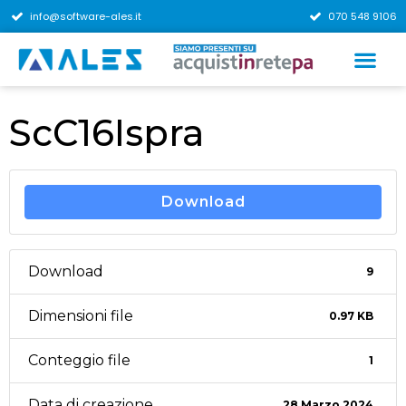
info@software-ales.it
070 548 9106
ScC16Ispra
Download
Download
9
Dimensioni file
0.97 KB
Conteggio file
1
Data di creazione
28 Marzo 2024