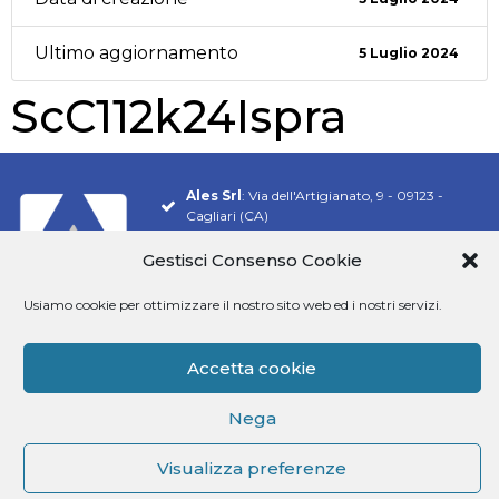
Ultimo aggiornamento
5 Luglio 2024
ScC112k24Ispra
Ales Srl
: Via dell'Artigianato, 9 - 09123 -
Cagliari (CA)
Tel.
070 548 9106
Gestisci Consenso Cookie
Email:
info@software-ales.it
Usiamo cookie per ottimizzare il nostro sito web ed i nostri servizi.
Pec:
alesconcorsi@legalmail.it
P.Iva
02457970925
Accetta cookie
Siamo presenti su
Nega
Visualizza preferenze