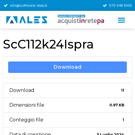
info@software-ales.it
070 548 9106
ScC112k24Ispra
Download
Download
11
Dimensioni file
0.97 KB
Conteggio file
1
Data di creazione
5 Luglio 2024