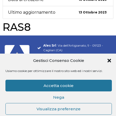
Ultimo aggiornamento
13 Ottobre 2023
RAS8
Ales Srl
: Via dell'Artigianato, 9 - 09123 -
Cagliari (CA)
Tel.
070 548 9106
Gestisci Consenso Cookie
Email:
info@software-ales.it
Usiamo cookie per ottimizzare il nostro sito web ed i nostri servizi.
Pec:
alesconcorsi@legalmail.it
P.Iva
02457970925
Accetta cookie
Siamo presenti su
Nega
Visualizza preferenze