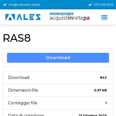
info@software-ales.it
070 548 9106
RAS8
Download
Download
842
Dimensioni file
0.97 KB
Conteggio file
1
Data di creazione
13 Ottobre 2023