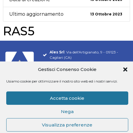
Ultimo aggiornamento
13 Ottobre 2023
RAS5
Ales Srl
: Via dell'Artigianato, 9 - 09123 -
Cagliari (CA)
Tel.
070 548 9106
Gestisci Consenso Cookie
Email:
info@software-ales.it
Usiamo cookie per ottimizzare il nostro sito web ed i nostri servizi.
Pec:
alesconcorsi@legalmail.it
P.Iva
02457970925
Accetta cookie
Siamo presenti su
Nega
Visualizza preferenze