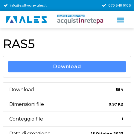
info@software-ales.it
070 548 9106
RAS5
Download
Download
584
Dimensioni file
0.97 KB
Conteggio file
1
Data di creazione
13 Ottobre 2023