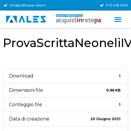
info@software-ales.it
070 548 9106
ProvaScrittaNeoneliI
Download
1
Dimensioni file
0.96 KB
Conteggio file
1
Data di creazione
20 Giugno 2021