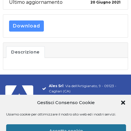
Ultimo aggiornamento
20 Giugno 2021
Download
Descrizione
Ales Srl
: Via dell'Artigianato, 9 - 09123 -
Cagliari (CA)
Tel.
070 548 9106
Gestisci Consenso Cookie
Email:
info@software-ales.it
Usiamo cookie per ottimizzare il nostro sito web ed i nostri servizi.
Pec:
alesconcorsi@legalmail.it
P.Iva
02457970925
Accetta cookie