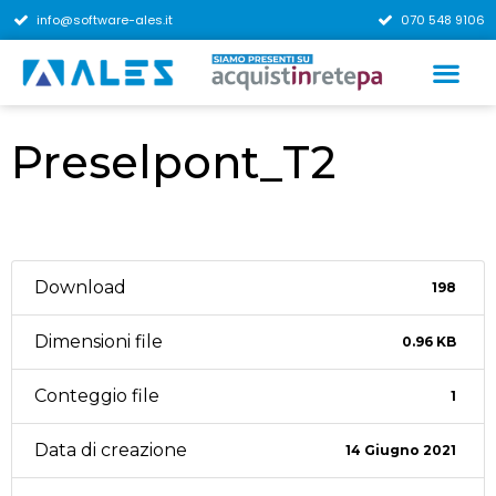
info@software-ales.it
070 548 9106
Preselpont_T2
Download
198
Dimensioni file
0.96 KB
Conteggio file
1
Data di creazione
14 Giugno 2021