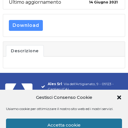
Ultimo aggiornamento
14 Giugno 2021
Download
Descrizione
Ales Srl
: Via dell'Artigianato, 9 - 09123 -
Cagliari (CA)
Gestisci Consenso Cookie
Tel.
070 548 9106
Email:
info@software-ales.it
Usiamo cookie per ottimizzare il nostro sito web ed i nostri servizi.
Pec:
alesconcorsi@legalmail.it
P.Iva
02457970925
Accetta cookie